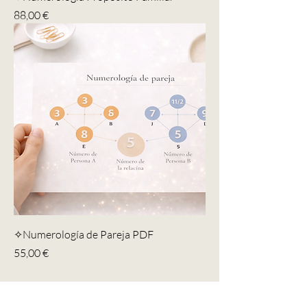
Precio
88,00 €
✧Numerología de Pareja PDF
Precio
55,00 €