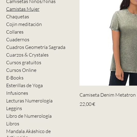
Camisetas Niños/Niñas
Camistas Mujer
Chaquetas
Cojin meditación
Collares
Cuadernos
Cuadros Geometría Sagrada
Cuarzos & Crystales
Cursos gratuitos
Cursos Online
E-Books
Esterillas de Yoga
Infusiones
Camiseta Denim Metatron
Lecturas Numerología
Precio
22,00 €
Leggins
Libro de Numerología
Libros
Mandala Akáshico de