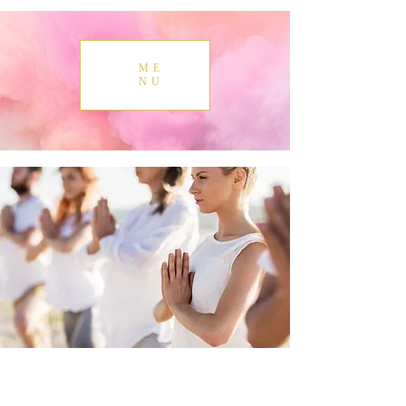
ME
NU