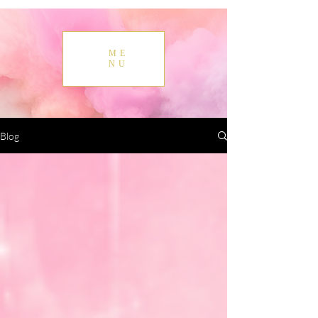
ME
NU
Blog