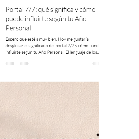
laveutu psicologia holistica
7 jul
6 min de lectura
Portal 7/7: qué significa y cómo
puede influirte según tu Año
Personal
Espero que estéis muy bien. Hoy me gustaría
desglosar el significado del portal 7/7 y cómo puede
influirte según tu Año Personal. El lenguaje de los
números: ¿Qué es realmente un portal? Cuando
hablamos de portales en numerología, nos referimos
a momentos de gran sintonía interna y apertura
consciente. Un portal es una fecha del calendario
donde una vibración numérica específica se duplica,
se concentra y se eleva. Esto genera una frecuencia
idónea para conectar con nuestra s