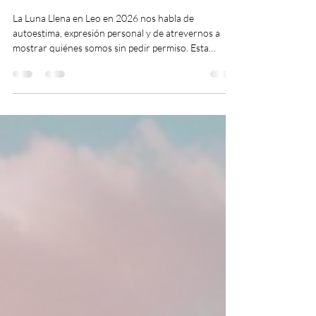
laveutu psicologia holistica
1 feb
8 min de lectura
Tu mensaje de Oráculos para la
Luna Llena en Leo 2026.
La Luna Llena en Leo en 2026 nos habla de
autoestima, expresión personal y de atrevernos a
mostrar quiénes somos sin pedir permiso. Esta
energía pone el foco en el corazón: en lo que nos
hace sentir orgullosos de nosotros mismos, en lo que
queremos crear y en la forma en la que nos
relacionamos con los demás. Es un buen momento
para revisar si estás dando espacio a tus ideas, a tus
emociones y a tus proyectos, o si los has estado
dejando en segundo plano por miedo o por costu