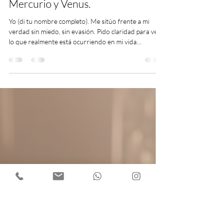
laveutu psicologia holistica
24 nov 2025
2 min de lectura
Afirmación para el periodo de
Mercurio y Venus.
Yo (di tu nombre completo). Me sitúo frente a mi
verdad sin miedo, sin evasión. Pido claridad para ver
lo que realmente está ocurriendo en mi vida
emocional, con la madurez y el coraje que tengo hoy.
Todo lo que regresa ahora llega para mostrarme lo
que necesito entender. Todo lo que ya cumplió su
ciclo se aleja permitiendo que mi camino quede
despejado y libre. Agradezco cada movimiento, cada
recuerdo, cada sensación, porque cada uno cumple
su misión. Estoy abierta para ver