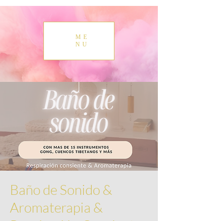
ME
NU
Baño de Sonido &
Aromaterapia &