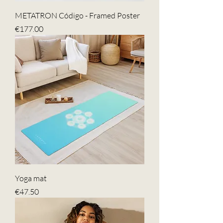
METATRON Código - Framed Poster
Price
€177.00
Yoga mat
Price
€47.50