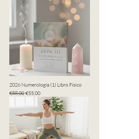
2026 Numerología (1) Libro Fisico
Regular Price
Sale Price
€88.00
€55.00