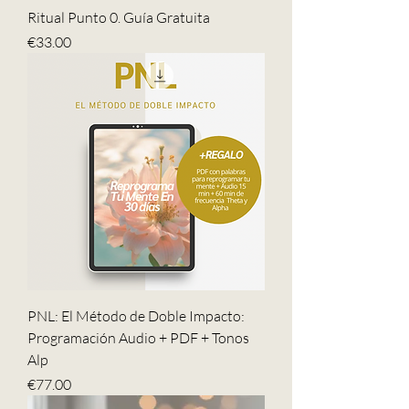
Ritual Punto 0. Guía Gratuita
Price
€33.00
PNL: El Método de Doble Impacto:
Programación Audio + PDF + Tonos
Alp
Price
€77.00