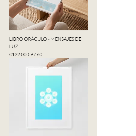
LIBRO ORÁCULO - MENSAJES DE
LUZ
Regular Price
Sale Price
€122.00
€97.60