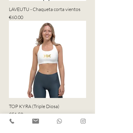
LAVEUTU - Chaqueta corta vientos
Price
€60.00
TOP KYRA (Triple Diosa)
Price
€51.50