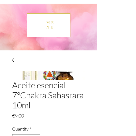
ME
NU
Aceite esencial
7°Chakra Sahasrara
10ml
Price
€9.00
Quantity
*