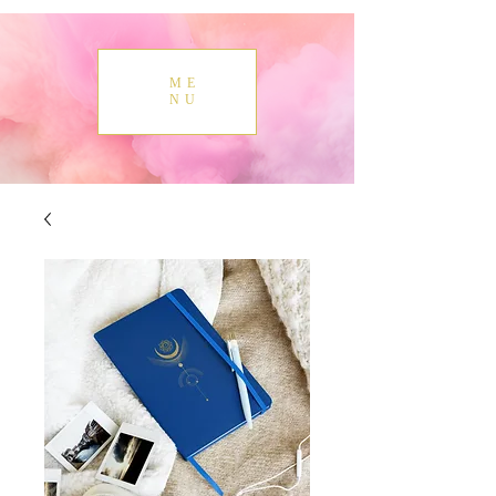
ME
NU