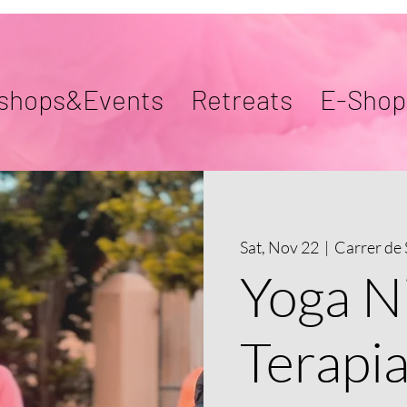
shops&Events
Retreats
E-Shop
Sat, Nov 22
  |  
Carrer de 
Yoga N
Terapi