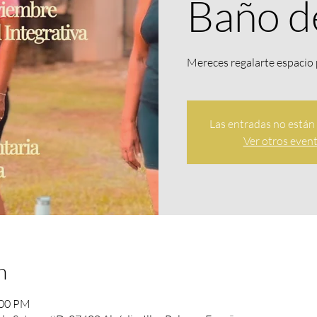
Baño d
Mereces regalarte espacio 
Las entradas no están 
Ver otros even
n
:00 PM