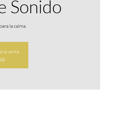
e Sonido
para la calma.
a la venta
tos