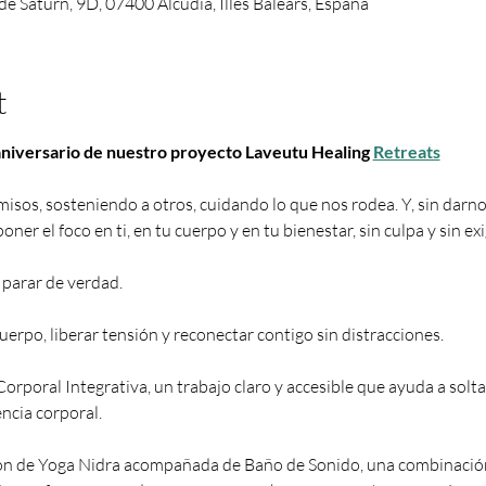
de Saturn, 9D, 07400 Alcúdia, Illes Balears, España
t
aniversario de nuestro proyecto Laveutu Healing 
Retreats
os, sosteniendo a otros, cuidando lo que nos rodea. Y, sin darno
 poner el foco en ti, en tu cuerpo y en tu bienestar, sin culpa y sin ex
parar de verdad.
rpo, liberar tensión y reconectar contigo sin distracciones.
oral Integrativa, un trabajo claro y accesible que ayuda a soltar 
ncia corporal.
ón de Yoga Nidra acompañada de Baño de Sonido, una combinación 