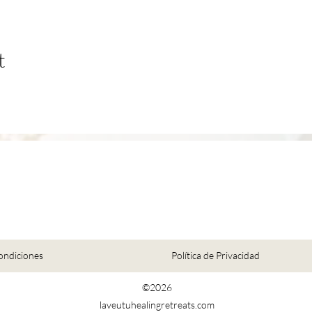
t
ondiciones
Política de Privacidad
©2026
laveutuhealingretreats.com