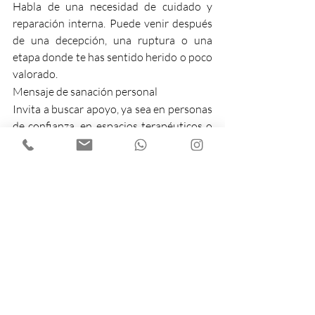
Habla de una necesidad de cuidado y 
reparación interna. Puede venir después 
de una decepción, una ruptura o una 
etapa donde te has sentido herido o poco 
valorado.
Mensaje de sanación personal
Invita a buscar apoyo, ya sea en personas 
de confianza, en espacios terapéuticos o 
en prácticas que te ayuden a soltar lo que 
pesa. No se trata de “ser fuerte”, sino de 
permitirte sentir y sanar.
También puede señalar la importancia de 
cuidar tu bienestar físico, especialmente 
si el cansancio emocional se ha reflejado 
en el cuerpo.
Carta 3 – La Historia Interminable
Esta carta habla de patrones que se 